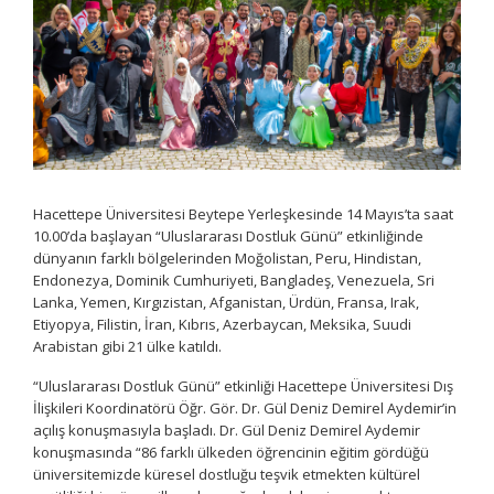
Hacettepe Üniversitesi Beytepe Yerleşkesinde 14 Mayıs’ta saat
10.00’da başlayan “Uluslararası Dostluk Günü” etkinliğinde
dünyanın farklı bölgelerinden Moğolistan, Peru, Hindistan,
Endonezya, Dominik Cumhuriyeti, Bangladeş, Venezuela, Sri
Lanka, Yemen, Kırgızistan, Afganistan, Ürdün, Fransa, Irak,
Etiyopya, Filistin, İran, Kıbrıs, Azerbaycan, Meksika, Suudi
Arabistan gibi 21 ülke katıldı.
“Uluslararası Dostluk Günü” etkinliği Hacettepe Üniversitesi Dış
İlişkileri Koordinatörü Öğr. Gör. Dr. Gül Deniz Demirel Aydemir’in
açılış konuşmasıyla başladı. Dr. Gül Deniz Demirel Aydemir
konuşmasında “86 farklı ülkeden öğrencinin eğitim gördüğü
üniversitemizde küresel dostluğu teşvik etmekten kültürel