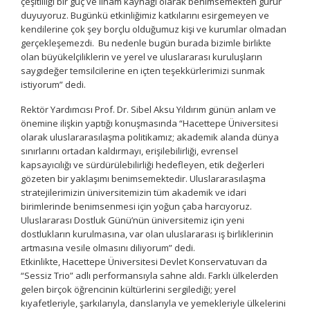
çeşitliliği bir güç ve ilham kaynağı olarak benimsemekten gurur
duyuyoruz. Bugünkü etkinliğimiz katkılarını esirgemeyen ve
kendilerine çok şey borçlu olduğumuz kişi ve kurumlar olmadan
gerçekleşemezdi. Bu nedenle bugün burada bizimle birlikte
olan büyükelçiliklerin ve yerel ve uluslararası kuruluşların
saygıdeğer temsilcilerine en içten teşekkürlerimizi sunmak
istiyorum” dedi.
Rektör Yardımcısı Prof. Dr. Sibel Aksu Yıldırım günün anlam ve
önemine ilişkin yaptığı konuşmasında “Hacettepe Üniversitesi
olarak uluslararasılaşma politikamız; akademik alanda dünya
sınırlarını ortadan kaldırmayı, erişilebilirliği, evrensel
kapsayıcılığı ve sürdürülebilirliği hedefleyen, etik değerleri
gözeten bir yaklaşımı benimsemektedir. Uluslararasılaşma
stratejilerimizin üniversitemizin tüm akademik ve idari
birimlerinde benimsenmesi için yoğun çaba harcıyoruz.
Uluslararası Dostluk Günü’nün üniversitemiz için yeni
dostlukların kurulmasına, var olan uluslararası iş birliklerinin
artmasına vesile olmasını diliyorum” dedi.
Etkinlikte, Hacettepe Üniversitesi Devlet Konservatuvarı da
“Sessiz Trio” adlı performansıyla sahne aldı. Farklı ülkelerden
gelen birçok öğrencinin kültürlerini sergilediği; yerel
kıyafetleriyle, şarkılarıyla, danslarıyla ve yemekleriyle ülkelerini