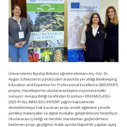
Üniversitemiz Biyoloji Bölümü öğretim elemanı Arş. Gör. Dr.
Aygün Schiesser’ın yürütücüleri arasında yer aldığı Beekeeping
Education and Expertise for Professional Excellence (BEEXPERT)
projesi, Hacettepe’nin uluslararasılaşma vizyonuna katkı
sunuyor. Avrupa Birliği tarafından Erasmus+ ERASMUS-EDU-
2025-PI-ALL-INNO-EDU-ENTERP çağrısı kapsamında
desteklenmeye hak kazanan proje arıcılık eğitimine yönelik
yenilikçi materyaller ve dijital modüller geliştirilmesini hedefliyor.
Uluslararası iş birliği ve mesleki standartları güçlendirmesi
beklenen proje, geçtiğimiz Aralık ayında Napoli’de yapılan açılış