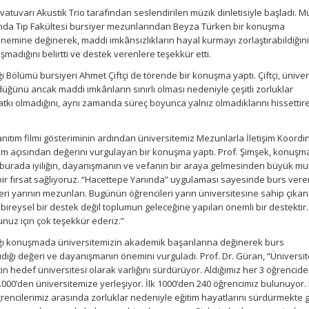
tuvarı Akustik Trio tarafından seslendirilen müzik dinletisiyle başladı. M
nda Tıp Fakültesi bursiyer mezunlarından Beyza Türken bir konuşma
önemine değinerek, maddi imkânsızlıkların hayal kurmayı zorlaştırabildiğini
şmadığını belirtti ve destek verenlere teşekkür etti.
i Bölümü bursiyeri Ahmet Çiftçi de törende bir konuşma yaptı. Çiftçi, üniver
ğünü ancak maddi imkânların sınırlı olması nedeniyle çeşitli zorluklar
katkı olmadığını, aynı zamanda süreç boyunca yalnız olmadıklarını hissettir
 Tanıtım filmi gösteriminin ardından üniversitemiz Mezunlarla İletişim Koord
lum açısından değerini vurgulayan bir konuşma yaptı. Prof. Şimşek, konuş
n burada iyiliğin, dayanışmanın ve vefanın bir araya gelmesinden büyük mu
ir fırsat sağlıyoruz. “Hacettepe Yanında” uygulaması sayesinde burs vere
leri yarının mezunları. Bugünün öğrencileri yarın üniversitesine sahip çıkan
ireysel bir destek değil toplumun geleceğine yapılan önemli bir destektir.
nuz için çok teşekkür ederiz.”
ığı konuşmada üniversitemizin akademik başarılarına değinerek burs
şıdığı değeri ve dayanışmanın önemini vurguladı. Prof. Dr. Güran, “Üniversi
in hedef üniversitesi olarak varlığını sürdürüyor. Aldığımız her 3 öğrencid
k 10.000’den üniversitemize yerleşiyor. İlk 1000’den 240 öğrencimiz bulunuyor.
ğrencilerimiz arasında zorluklar nedeniyle eğitim hayatlarını sürdürmekte 