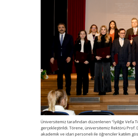
Üniversitemiz tarafından düzenlenen “İyiliğe Vefa T
gerçekleştirildi. Törene, üniversitemiz Rektörü Prof.
akademik ve idari personeli ile öğrenciler katılım gös