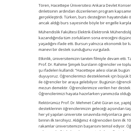
Tören, Hacettepe Üniversitesi Ankara Devlet Konserva
dinletisinin ardından düzenlenen program kapsamı
gerçekleştirdi. Türken, burs desteğinin hayatındaki 
ancak aldığı burs sayesinde böyle bir engelle karşıla
Mühendislik Fakültesi Elektrik-Elektronik Mühendisliğ
kazandığında tüm zorlukların sona ereceğini düşündü
yaşadığını ifade etti. Bursun yalnızca ekonomik bir 
manevi bir destek sunduğunu vurguladı.
Etkinlik, üniversitemizin tanıtım filmiyle devam etti.
Prof. Dr. Rahime Şimşek bursların öğrenciler ve top
şu ifadeleri kullandı: “Hacettepe ailesi olarak bugü
duyuyoruz. Öğrencilerimizi desteklemek için büyük b
ile öğrenciler bir araya gelebiliyor. Bugünün öğrenci
mezun demektir. Öğrencilerimize verilen her destek b
Öğrencilerimizi hayata hazırlarken yanımızda olduğu
Rektörümüz Prof. Dr. Mehmet Cahit Güran ise, yapt
desteklerinin öğrencilerimizin geleceği açısından ta
her yıl yapılan üniversite sınavında milyonlarca genc
birinin ilk tercihiyiz. Aldığımız 4 öğrenciden birin il
rakamlar üniversitemizin başarısını temsil ediyor. Ö