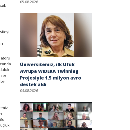
05.08.2026
üzik
siteyi
en
inatörü
masında
Üniversitemiz, ilk Ufuk
tluluk
Avrupa WIDERA Twinning
nler
Projesiyle 1,5 milyon avro
 bir
destek aldı
04.08.2026
temiz
en
 Bu
güçlük