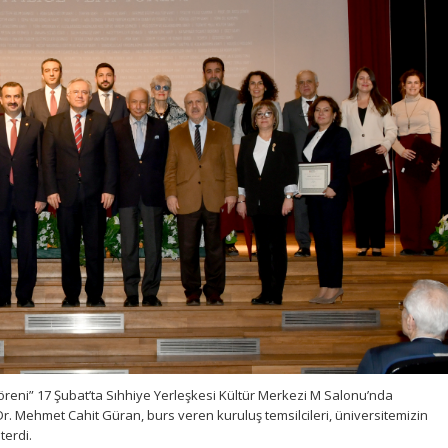
öreni” 17 Şubat’ta Sıhhiye Yerleşkesi Kültür Merkezi M Salonu’nda
 Dr. Mehmet Cahit Güran, burs veren kuruluş temsilcileri, üniversitemizin
terdi.