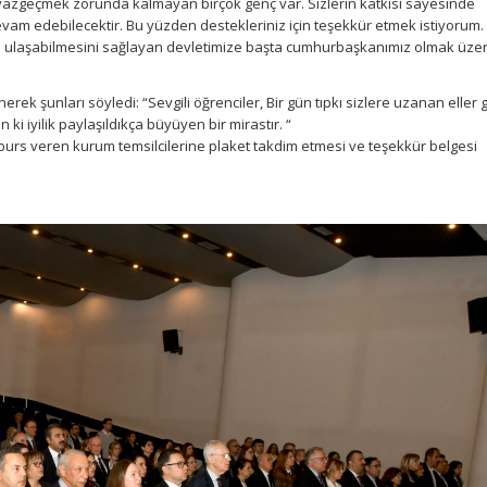
vazgeçmek zorunda kalmayan birçok genç var. Sizlerin katkısı sayesinde
evam edebilecektir. Bu yüzden destekleriniz için teşekkür etmek istiyorum.
lde ulaşabilmesini sağlayan devletimize başta cumhurbaşkanımız olmak üze
k şunları söyledi: “Sevgili öğrenciler, Bir gün tıpkı sizlere uzanan eller g
 iyilik paylaşıldıkça büyüyen bir mirastır. “
urs veren kurum temsilcilerine plaket takdim etmesi ve teşekkür belgesi