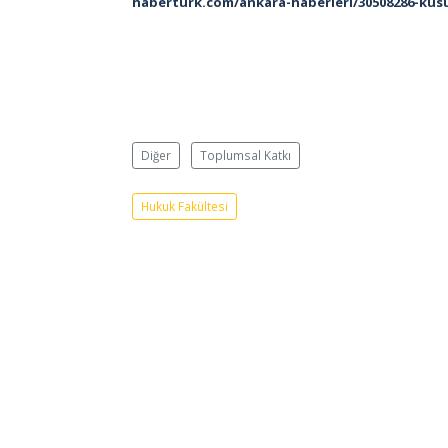
haberturk.com/ankara-haberleri/30508286-kus
Diğer
Toplumsal Katkı
Hukuk Fakültesi