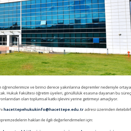
öğrencilerimize ve birinci derece yakınlarına depremler nedeniyle ortaya
k. Hukuk Fakültesi öğretim üyeleri, gönüllülük esasına dayanan bu süreç
yonlarından olan toplumsal katkı işlevini yerine getirmeyi amaçlıyor.
ını
hacettepehukukinfo@hacettepe.edu.tr
adresi üzerinden iletebilirl
emzedelerin hakları ile ilgili değerlendirmeleri için: