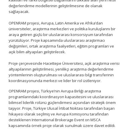
katkıları ve farklı bölgesel bağlamlarını dikkate alan yeni nesil
değerlendirme modellerinin geliştirilmesine de olanak
sağlayacak.
OPENRAM projesi, Avrupa, Latin Amerika ve Afrika’dan
üniversiteler, araştırma merkezleri ve politika kuruluşlarını bir
araya getiren güçlü bir uluslararası konsorsiyum tarafından
yürütülüyor. Proje kapsamında uluslararası araştırmacı
değişimleri, ortak araştırma faaliyetleri, eğitim programları ve
açık bilim altyapıları geliştirilecek.
Proje çerçevesinde Hacettepe Üniversitesi, açık araştırma verisi
altyapılarının geliştirilmesi, yenilikçi araştırma değerlendirme
yöntemlerinin oluşturulması ve uluslararası bilgi transferinin
koordinasyonunda merkezi ve lider bir rol üstleniyor.
OPENRAM projesi, Türkiye’nin Avrupa Birliği araştırma
programlarındaki koordinasyon kapasitesini ve uluslararası
bilimsel liderlik rolünü güçlendirmesi açısından stratejik önem
taşıyor. Proje, Türkiye Ulusal İrtibat Noktası tarafından başarı
hikayesi olarak seçilmiş ve Avrupa Komisyonu tarafından
desteklenen International Brokerage Event on MSCA
kapsamında örnek proje olarak sunulmak üzere davet edildi.