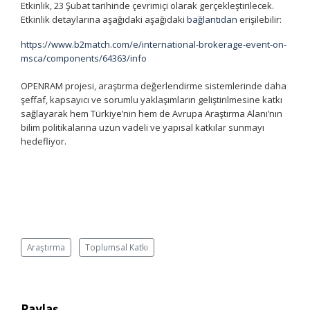
Etkinlik, 23 Şubat tarihinde çevrimiçi olarak gerçekleştirilecek.
Etkinlik detaylarına aşağıdaki aşağıdaki
bağlantıdan
erişilebilir:
https://www.b2match.com/e/international-brokerage-event-on-
msca/components/64363/info
OPENRAM projesi, araştırma değerlendirme sistemlerinde daha
şeffaf, kapsayıcı ve sorumlu yaklaşımların geliştirilmesine katkı
sağlayarak hem Türkiye’nin hem de Avrupa Araştırma Alanı’nın
bilim politikalarına uzun vadeli ve yapısal katkılar sunmayı
hedefliyor.
Araştırma
Toplumsal Katkı
Paylaş