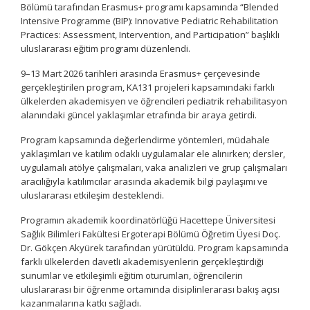
Bölümü tarafından Erasmus+ programı kapsamında “Blended
Intensive Programme (BIP): Innovative Pediatric Rehabilitation
Practices: Assessment, Intervention, and Participation” başlıklı
uluslararası eğitim programı düzenlendi.
9–13 Mart 2026 tarihleri arasında Erasmus+ çerçevesinde
gerçekleştirilen program, KA131 projeleri kapsamındaki farklı
ülkelerden akademisyen ve öğrencileri pediatrik rehabilitasyon
alanındaki güncel yaklaşımlar etrafında bir araya getirdi.
Program kapsamında değerlendirme yöntemleri, müdahale
yaklaşımları ve katılım odaklı uygulamalar ele alınırken; dersler,
uygulamalı atölye çalışmaları, vaka analizleri ve grup çalışmaları
aracılığıyla katılımcılar arasında akademik bilgi paylaşımı ve
uluslararası etkileşim desteklendi.
Programın akademik koordinatörlüğü Hacettepe Üniversitesi
Sağlık Bilimleri Fakültesi Ergoterapi Bölümü Öğretim Üyesi Doç.
Dr. Gökçen Akyürek tarafından yürütüldü. Program kapsamında
farklı ülkelerden davetli akademisyenlerin gerçekleştirdiği
sunumlar ve etkileşimli eğitim oturumları, öğrencilerin
uluslararası bir öğrenme ortamında disiplinlerarası bakış açısı
kazanmalarına katkı sağladı.