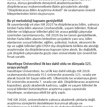
Ayrıca, dünya genelinde deneyimli akademisyenlerin
disiplinlerarası mükemmeliyete ilişkin görüşlerinin alındığı
“Disiplinlerarası Bilim Araştırma Anketi” de sıralamanın önemli
bileşenlerinden birini oluşturuyor.
Bu yıl metodoloji kapsamı genişletildi
İlk yayımlandığı yıl olan ISR 2025’te disiplinlerarası bilim, yalnızca
birden fazla bilim alanının (mühendislik, yaşam bilimleri, fiziksel
bilimler ve bilgisayar bilimleri gibi) bir araya geldiği çalışmalar
üzerinden tanımlanıyordu. ISR 2026’da ise tanım genişletilerek,
birden fazla bilim alanını birleştiren projelerin yanı sıra, bilim
alanlarının sosyal bilimler, eğitim, psikoloji, hukuk, ekonomi ile
tıp ve sağlık bilimleri gibi STEM dışı disiplinlerle birlikte ele alındığı
araştırmalar da disiplinlerarası kapsam içine alındı. Bu değişiklik,
çok disiplinli çalışmalarda güçlü olan üniversiteler için önemli bir
fırsat yarattı.
Hacettepe Üniversitesi ilk kez dahil oldu ve dünyada 121.
sıraya yerleşti
Hacettepe Üniversitesi, bu yıl ilk kez dahil olduğu ISR 2026
sıralamasında dünyada 911 üniversite arasında 121. sırada yer
alarak büyük bir başarı elde etti. Ülkemizde ise sıralamaya giren
82 üniversite arasında 7. sırada yer aldı. Disiplinlerarası araştırma
kapasitesi, güçlü akademik kadrosu, sağlık ve yaşam bilimleri ile
sosyal bilimleri bütünleştiren araştırma yapısı sayesinde
Hacettepe, sıralamaya etkili bir giriş yaptı.
THE ISR 2026, üniversitelerin yalnızca akademik çıktılarla değil,
araştırma süreçlerini destekleyen kurumsal altyapı ve