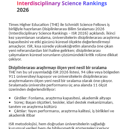
Times Higher Education (THE) ile Schmidt Science Fellows iş
birliğiyle hazırlanan Disiplinlerarası Bilim Sıralaması 2026
(Interdisciplinary Science Rankings – ISR 2026) açıklandı. İkinci
kez yayımlanan sıralama, üniversitelerin disiplinlerarası araştırma
kapasitesini ve etki gücünü küresel ölçekte değerlendirmeyi
amaçlıyor. ISR, kısa sürede yükseköğretim alanında öne çıkan
yeni referanslardan biri haline gelirken; disiplinlerarası
çalışmaların küresel sorunların çözümündeki kritik rolüne dikkat
çekiyor.
Disiplinlerarası araştırmayı ölçen yeni nesil bir sıralama
THE’nın bu yıl yayımladığı ISR 2026 listesi, 94 ülke veya bölgeden
911 üniversiteyi kapsıyor ve üniversitelerin disiplinlerarası
araştırmalarını ölçen yeni nesil bir sıralama olarak öne çıkıyor.
Sıralamada üniversite performansı üç ana alanda 11 ölçüt
üzerinden değerlendiriliyor:
• Girdiler: Fonlama, araştırma kapasitesi, akademik altyapı
• Süreç: Başarı ölçütleri, tesisler, idari destek mekanizmaları,
tanıtım ve araştırma kültürü
• Çıktılar: Yayın performansı, araştırma kalitesi, iş birlikleri ve
akademik itibar
ISR metodolojisi, hem doğrudan üniversitelerin sağladığı
kurumsal verileri hem de bibliyometrik göstergeleri içeriyor.