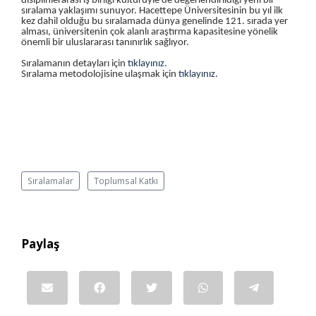
disiplinlerarası iş birliği kültürüyle de değerlendirildiği yeni bir
sıralama yaklaşımı sunuyor. Hacettepe Üniversitesinin bu yıl ilk
kez dahil olduğu bu sıralamada dünya genelinde 121. sırada yer
alması, üniversitenin çok alanlı araştırma kapasitesine yönelik
önemli bir uluslararası tanınırlık sağlıyor.
Sıralamanın detayları için
tıklayınız
.
Sıralama metodolojisine ulaşmak için
tıklayınız
.
Sıralamalar
Toplumsal Katkı
Paylaş