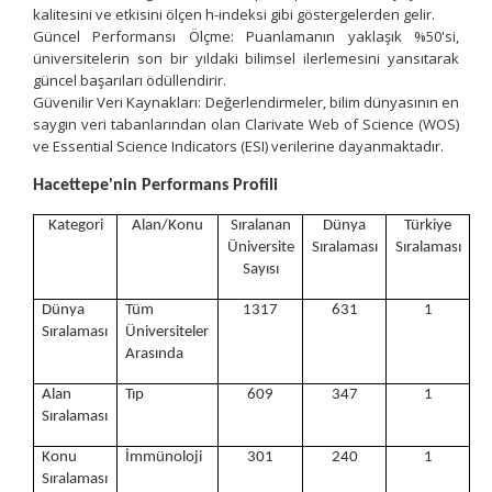
kalitesini ve etkisini ölçen h-indeksi gibi göstergelerden gelir.
Güncel Performansı Ölçme: Puanlamanın yaklaşık %50'si,
üniversitelerin son bir yıldaki bilimsel ilerlemesini yansıtarak
güncel başarıları ödüllendirir.
Güvenilir Veri Kaynakları: Değerlendirmeler, bilim dünyasının en
saygın veri tabanlarından olan Clarivate Web of Science (WOS)
ve Essential Science Indicators (ESI) verilerine dayanmaktadır.
Hacettepe'nin Performans Profili
Kategori
Alan/Konu
Sıralanan
Dünya
Türkiye
Üniversite
Sıralaması
Sıralaması
Sayısı
Dünya
Tüm
1317
631
1
Sıralaması
Üniversiteler
Arasında
Alan
Tıp
609
347
1
Sıralaması
Konu
İmmünoloji
301
240
1
Sıralaması