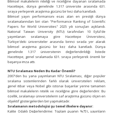
Bilimsel makalelerin niteliği ve niceliğine dayanan sıralamada
Hacettepe, dünya genelinde 1.317 üniversite arasında 631.
sıraya yerleşerek araştırma gücünü bir kez daha kanıtladı.
Bilimsel yayın performansını esas alan en prestijli dünya
sıralamalarından biri olan "Performance Ranking of Scientific
Papers for World Universities" 2025 yılı sonuçları açıklandı.
National Taiwan University (NTU) tarafından 10 Eylül'de
yayımlanan sıralamaya göre Hacettepe Üniversitesi,
Türkiye'deki üniversiteler arasında birinci sırada yer alarak
bilimsel araştırma gücünü bir kez daha kanıtladı. Dünya
genelinde 1.317 üniversitenin değerlendirildiği listede
Hacettepe, genel sıralamada 631. sıraya yerleşerek önemli bir
başarıya imza attı.
NTU Sıralaması Neden Bu Kadar Önemli?
2007'den bu yana yayımlanan NTU Sıralaması, diğer popüler
sıralama sistemlerinden farklı olarak üniversiteleri reklam,
genel itibar veya Nobel gibi istisnai başarılar yerine tamamen
bilimsel makalelerin nitelik ve niceliğine göre değerlendirir. Bu
özellik, sıralamayı üniversitelerin saf araştırma gücünü ölçen en
objektif göstergelerden biri yapmaktadır.
Sıralamanın metodolojisi şu temel ilkelere dayanır:
Kalite Odaklı Değerlendirme: Toplam puanın %75'i, yayınların