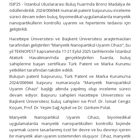
ISIF’25 - İstanbul Uluslararası Buluş Fuarı’nda Bronz Madalya ile
ödüllendirildi. 2024/006944 numaralı patent başvurusu inceleme
süreci devam eden buluş, biyomedikal uygulamalarda manyetik
nanopartiküllerin kontrollü uyarımı ve hipertermi tedavisi için
geliştirildi.
Hacettepe Üniversitesi ve Başkent Üniversitesi araştırmacıları
tarafından geliştirilen “Manyetik Nanopartikül Uyarım Cihazı”, bu
yıl TEKNOFEST kapsamında 17-21 Eylül 2025 tarihlerinde İstanbul
Atatürk Havalimanı’nda gerçekleştirilen fuarda, buluş
sahiplerine başarı sertifikası Türk Patent ve Marka Kurumu
yetkilileri tarafından takdim edildi.
Buluşun patent başvurusu, Türk Patent ve Marka Kurumu’na
2024/006944 başvuru numarasıyla “Manyetik Nanopartikül
Uyarım Cihazı” başlığı altında yapılmış olup inceleme süreci
devam ediyor. Başvuru sahipleri Hacettepe Üniversitesi ve
Başkent Üniversitesi; buluş sahipleri ise Prof. Dr. İsmail Cengiz
Koçum, Prof. Dr. Yeşim Sağ Açıkel ve Dr. Görkem Polat.
Manyetik Nanopartikül Uyarım Cihazı, biyomedikal
uygulamalarda manyetik nanopartikülleri kontrollü biçimde
uyarmak üzere tasarlanmış özel bir devre ve bu devreyi içeren
bir manyetik alan uyarım sisteminden oluşuyor. Cihaz, manyetik