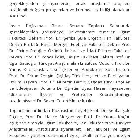
gerçekleştirilen görüşmelerde; ortak araştırma projeleri,
akademik değişim programları ve kurumsal iş birliği olanakları
ele alındı.
İhsan Doğramacı Binası Senato Toplantı Salonunda
gerçekleştirilen görüşmeye, üniversitemizi temsilen Eğitim
Fakültesi Dekanı Prof. Dr. Şefika Şule Erçetin, Fen Fakültesi
Dekanı Prof. Dr. Hatice Mergen, Edebiyat Fakültesi Dekanı Prof.
Dr. Emine Erdoğan Özünlü, İktisadi ve İdari Bilimler Fakültesi
Dekanı Prof. Dr. Yonca İldeş, İletişim Fakültesi Dekanı Prof. Dr.
Uğur Sadioğlu, Türkiyat Araştırmaları Enstitüsü Müdürü Prof. Dr.
Yunus Koç, Uluslararası İlişkiler ve Protokoller Koordinatörü
Prof. Dr. Erkan Zengin, Çağdaş Türk Lehçeleri ve Edebiyatları
Bölüm Başkanı Prof. Dr. Nurettin Demir, Çağdaş Türk Lehçeleri
ve Edebiyatları Bölümü Dr. Öğretim Üyesi Hasan Hayırsever,
Uluslararası İlişkiler ve Protokoller Koordinatörlüğü
akademisyeni Dr. Sezen Ceren Yılmaz katıldı.
Toplantının ardından Kazakistan heyeti; Prof. Dr. Şefika Şule
Erçetin, Prof. Dr. Hatice Mergen ve Prof. Dr. Yunus Koç’un
eşliğinde sırasıyla Eğitim Fakültesini, Fen Fakültesini ve Türkiyat
Araştırmaları Enstitüsünü ziyaret etti. Fen Fakültesi ve Eğitim
Fakültesi ziyaretleri sırasında heyet, fakülteler bünyesinde yer