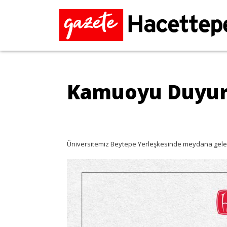
Kamuoyu Duyu
Üniversitemiz Beytepe Yerleşkesinde meydana gelen