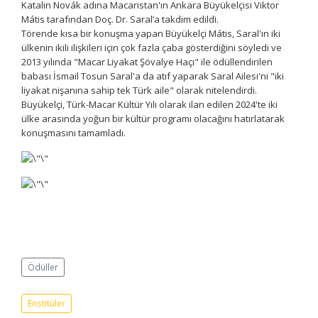
Katalin Novák adına Macaristan'ın Ankara Büyükelçisi Viktor
Mátis tarafından Doç. Dr. Saral’a takdim edildi.
Törende kısa bir konuşma yapan Büyükelçi Mátis, Saral'ın iki
ülkenin ikili ilişkileri için çok fazla çaba gösterdiğini söyledi ve
2013 yılında "Macar Liyakat Şövalye Haçı" ile ödüllendirilen
babası İsmail Tosun Saral'a da atıf yaparak Saral Ailesi'ni "iki
liyakat nişanına sahip tek Türk aile" olarak nitelendirdi.
Büyükelçi, Türk-Macar Kültür Yılı olarak ilan edilen 2024'te iki
ülke arasında yoğun bir kültür programı olacağını hatırlatarak
konuşmasını tamamladı.
Ödüller
Enstitüler