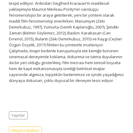
tespit ediliyor. Ardından Siegfried Kracauer’in maddesel
yaklaşımıyla Maurice Merleau-Ponty’nin varoluşçu
fenomenolojisi bir araya getirilerek, yeni bir yöntem olarak
maddi film-fenomenoloji önerilirken, Masumiyet (Zeki
Demirkubuz, 1997), Yumurta (Semih Kaplanoğlu, 2007), Şimdiki
Zaman (Belmin Söylemez, 2012), Baskın: Karabasan (Can
Evrenol, 2015), Bulantı (Zeki Demirkubuz, 2015) ve Kaygı (Ceylan
Özgün Özçelik, 2017) filmleri bu yöntemle inceleniyor.
Çalışmada, imajın bedenle kavuşumuyla ete kemiğe bürünen
sinemasal deneyimde koklama, dokunma ve tatma duyularının
da bir yeri olduğu gösterilmiş. Film mecrası hem temsili boyutta
hem de kayıt mekanizmasıyla ürettiği belirtisel imajlar
sayesinde algımıza, topyekûn bedenimize ve içinde yaşadığımız
dünyaya dokunan, çoklu duyusal bir deneyim tesis ediyor.
Yayınlar
İletişim Fakültesi