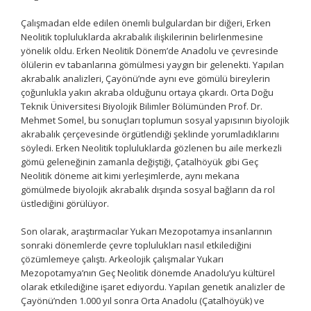
Çalışmadan elde edilen önemli bulgulardan bir diğeri, Erken
Neolitik topluluklarda akrabalık ilişkilerinin belirlenmesine
yönelik oldu. Erken Neolitik Dönem’de Anadolu ve çevresinde
ölülerin ev tabanlarına gömülmesi yaygın bir gelenekti. Yapılan
akrabalık analizleri, Çayönü’nde aynı eve gömülü bireylerin
çoğunlukla yakın akraba olduğunu ortaya çıkardı. Orta Doğu
Teknik Üniversitesi Biyolojik Bilimler Bölümünden Prof. Dr.
Mehmet Somel, bu sonuçları toplumun sosyal yapısının biyolojik
akrabalık çerçevesinde örgütlendiği şeklinde yorumladıklarını
söyledi. Erken Neolitik topluluklarda gözlenen bu aile merkezli
gömü geleneğinin zamanla değiştiği, Çatalhöyük gibi Geç
Neolitik döneme ait kimi yerleşimlerde, aynı mekana
gömülmede biyolojik akrabalık dışında sosyal bağların da rol
üstlediğini görülüyor.
Son olarak, araştırmacılar Yukarı Mezopotamya insanlarının
sonraki dönemlerde çevre toplulukları nasıl etkilediğini
çözümlemeye çalıştı. Arkeolojik çalışmalar Yukarı
Mezopotamya’nın Geç Neolitik dönemde Anadolu’yu kültürel
olarak etkilediğine işaret ediyordu. Yapılan genetik analizler de
Çayönü’nden 1.000 yıl sonra Orta Anadolu (Çatalhöyük) ve