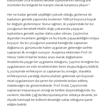
batısındaki Orta Anadolu Neolitik toplumlarının demografik
örüntüleri bu bölgede bir karışım olarak karşımıza çıkıyor.”
Her ne kadar genetik çeşitliliğin yüksek olduğu gözlense de
toplumun genetik yapısında incelenen 1000 yıl boyunca büyük
bir değişim gözlenmiyor. Buna rağmen, iki yaşlarındaki bir kız
çocuğunun Bereketli Hilal’in doğu yakasında yaşayan
toplumlara genetik açıdan daha yakın olması, Çayönü’ne
dışarıdan insanların geldiğini ve bu köyde yaşayabildiğini ortaya
koyuyor. Bu kız çocuğunun parietal kemiğinde saptanan
dağlama izi, günümüzde halen uygulanan geleneğin tarihte
saptanan ilk örneğini sunuyor. Araştırma ekibinden Prof. Dr.
Yılmaz Selim Erdal bir tedavi aracı olarak dağlamanın
Anadolu’da yaygın bir uygulama olduğunu, Çayönü örneğinin bu
uygulamanın en eski örneklerinden birini oluşturduğunu bildirdi.
İç yüzeyinde enfeksiyon izi saptanan bu örneğin, olasılıkla
enfeksiyonun yarattığı olumsuzlukları gidermek için büyüsel-
ritüel uygulamasını da içeren bir yöntemle tedavi edilmiş
olabileceğini de göstermektedir. Prof. Erdal, Çayönü’nde
saptanan trepanasyon örneği ile birlikte düşünüldüğünde, bu
verilerin, Neolitik Çağ'da Mezopotamya’nın oldukça dinamik, bir
ölçüde karmaşık bir kültürel dinamiğe sahip olduğuna işaret
ettiğini belirtti.