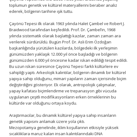
toplumun genetik ve kültürel materyallerini beraber analiz
ederek, bölgenin tarihine ışık tuttu.
Çayönü Tepesi ilk olarak 1963 yılında Halet Çambel ve Robert J.
Braidwood tarafından keşfedildi. Prof. Dr. Çambel’in, 1968
yılında sistematik olarak başlattığı kazılar, zaman zaman ara
verilerek sürdürüldü. Bugün Prof. Dr. Aslı Erim Özdoğan
başkanlığında yürütülen kazılarda, bölgedeki ilk yerleşimin
günümüzden yaklaşık 12.000 yıl önce başladığı ve bölgenin
günümüzden 6.000 yıl öncesine kadar iskan edildiği tespit edildi.
Bu uzun iskan süresince Çayönü Tepesi farklı kültürlere ev
sahipliği yaptı. Arkeolojik kalıntılar, bölgenin dinamik bir kültürel
yapıya sahip olduğunu, mimari yapıların zaman içerisinde biçim
değiştirdiğini gösteriyor. Ek olarak, antropolojik çalışmalar,
yapay kafatası biçimlendirme ve trepanasyon gibi vücuda
uygulanan çeşitli modifikasyonların erken örneklerinin bu
kültürde var olduğunu ortaya koydu.
Araştırmacılar, bu dinamik kültürel yapıya sahip insanların
genetik yapısını anlamak üzere yola çıktı.
Mezopotamya genelinde, iklim koşullarının etkisiyle yüksek
sıcaklıklara maruz kalan insan kalıntılarındaki DNA