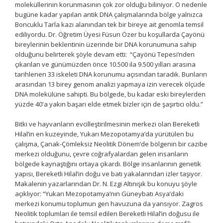
moleküllerinin korunmasının çok zor olduğu biliniyor. O nedenle
bugüne kadar yapılan antik DNA çalışmalarında bölge yalnızca
Boncuklu Tarla kazı alanından tek bir bireye ait genomla temsil
ediliyordu. Dr. Öğretim Üyesi Füsun Özer bu koşullarda Çayönü
bireylerinin beklentinin üzerinde bir DNA korunumuna sahip
olduğunu belirterek şöyle devam etti: “Çayönü Tepesi’nden
çıkarılan ve günümüzden önce 10.500 ila 9.500 yılları arasına
tarihlenen 33 iskeleti DNA korunumu açısından taradık. Bunların
arasından 13 birey genom analizi yapmaya izin verecek ölçüde
DNA molekülüne sahipti. Bu bölgede, bu kadar eski bireylerden
yüzde 40'a yakın başarı elde etmek bizler için de şaşırtıcı oldu.”
Bitki ve hayvanların evcilleştirilmesinin merkezi olan Bereketli
Hilal’in en kuzeyinde, Yukarı Mezopotamya’da yürütülen bu
çalışma, Çanak-Çömleksiz Neolitik Dönem’de bölgenin bir cazibe
merkezi olduğunu, çevre coğrafyalardan gelen insanların
bölgede kaynaştığını ortaya çıkardı. Bölge insanlarının genetik
yapısı, Bereketli Hilal’in doğu ve batı yakalarından izler taşıyor.
Makalenin yazarlarından Dr. N. Ezgi Altınışık bu konuyu şöyle
açıklıyor: “Yukarı Mezopotamya’nın Güneybatı Asya’daki
merkezi konumu toplumun gen havuzuna da yansıyor. Zagros
Neolitik toplumları ile temsil edilen Bereketli Hilal’in doğusu ile