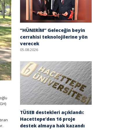
“HÜNERİM” Geleceğin beyin
cerrahisi teknolojilerine yön
verecek
05.08.2026
roğlu
MGH)
TÜSEB destekleri açıklandı:
Hacettepe’den 16 proje
tıran
destek almaya hak kazandı
r.