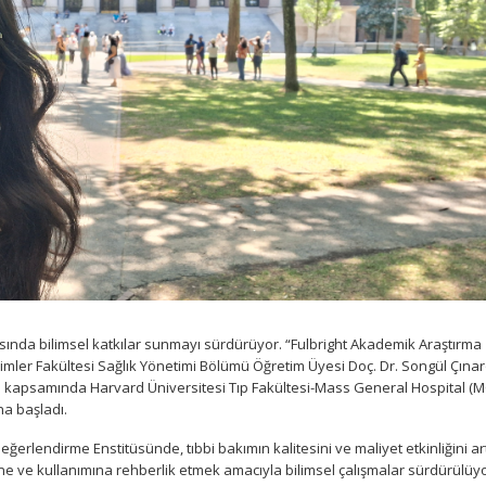
ında bilimsel katkılar sunmayı sürdürüyor. “Fulbright Akademik Araştırma
limler Fakültesi Sağlık Yönetimi Bölümü Öğretim Üyesi Doç. Dr. Songül Çına
rs kapsamında Harvard Üniversitesi Tıp Fakültesi-Mass General Hospital (
na başladı.
rlendirme Enstitüsünde, tıbbi bakımın kalitesini ve maliyet etkinliğini ar
esine ve kullanımına rehberlik etmek amacıyla bilimsel çalışmalar sürdürülüyo