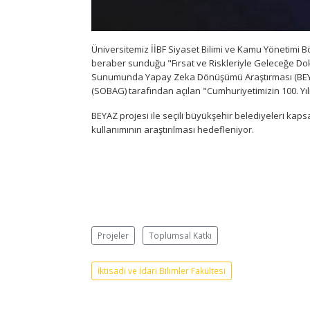
Üniversitemiz İİBF Siyaset Bilimi ve Kamu Yönetimi Bö
beraber sunduğu "Fırsat ve Riskleriyle Geleceğe Do
Sunumunda Yapay Zeka Dönüşümü Araştırması (BEYAZ)
(SOBAG) tarafından açılan "Cumhuriyetimizin 100. Y
BEYAZ projesi ile seçili büyükşehir belediyeleri ka
kullanımının araştırılması hedefleniyor.
Projeler
Toplumsal Katkı
İktisadi ve İdari Bilimler Fakültesi