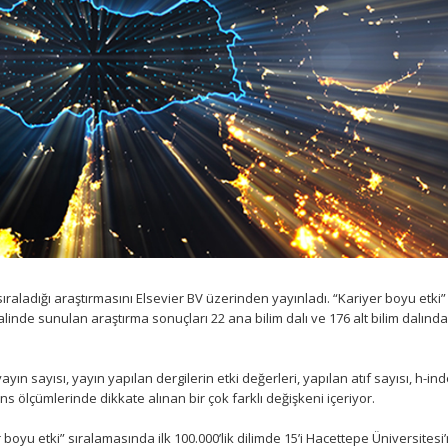
sıraladığı araştırmasını Elsevier BV üzerinden yayınladı. “Kariyer boyu etki” 
linde sunulan araştırma sonuçları 22 ana bilim dalı ve 176 alt bilim dalında
ayın sayısı, yayın yapılan dergilerin etki değerleri, yapılan atıf sayısı, h-in
ölçümlerinde dikkate alınan bir çok farklı değişkeni içeriyor.
boyu etki” sıralamasında ilk 100.000’lik dilimde 15’i Hacettepe Üniversites