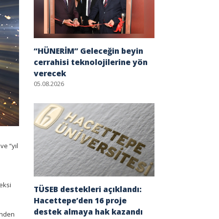
“HÜNERİM” Geleceğin beyin
cerrahisi teknolojilerine yön
verecek
05.08.2026
ve “yıl
deksi
TÜSEB destekleri açıklandı:
Hacettepe’den 16 proje
destek almaya hak kazandı
i’nden