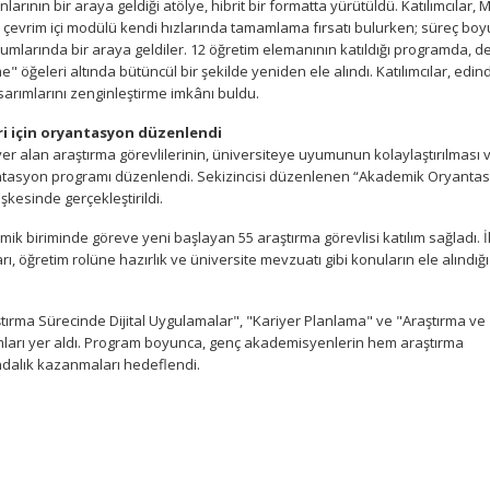
larının bir araya geldiği atölye, hibrit bir formatta yürütüldü. Katılımcılar,
 çevrim içi modülü kendi hızlarında tamamlama fırsatı bulurken; süreç bo
rumlarında bir araya geldiler. 12 öğretim elemanının katıldığı programda, d
ğeleri altında bütüncül bir şekilde yeniden ele alındı. Katılımcılar, edind
arımlarını zenginleştirme imkânı buldu.
ri için oryantasyon düzenlendi
 alan araştırma görevlilerinin, üniversiteye uyumunun kolaylaştırılması 
ntasyon programı düzenlendi. Sekizincisi düzenlenen “Akademik Oryanta
kesinde gerçekleştirildi.
ik biriminde göreve yeni başlayan 55 araştırma görevlisi katılım sağladı. İ
rı, öğretim rolüne hazırlık ve üniversite mevzuatı gibi konuların ele alındığı
aştırma Sürecinde Dijital Uygulamalar", "Kariyer Planlama" ve "Araştırma ve
arı yer aldı. Program boyunca, genç akademisyenlerin hem araştırma
ndalık kazanmaları hedeflendi.