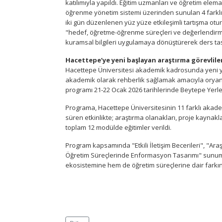
katılımıyla yapıldı. Eğitim uzmanları ve öğretim eleman
öğrenme yönetim sistemi üzerinden sunulan 4 farklı
iki gün düzenlenen yüz yüze etkileşimli tartışma otu
"hedef, öğretme-öğrenme süreçleri ve değerlendirme" ö
kuramsal bilgileri uygulamaya dönüştürerek ders tas
Hacettepe’ye yeni başlayan araştırma görevlile
Hacettepe Üniversitesi akademik kadrosunda yeni yer
akademik olarak rehberlik sağlamak amacıyla orya
programı 21-22 Ocak 2026 tarihlerinde Beytepe Yerleş
Programa, Hacettepe Üniversitesinin 11 farklı akadem
süren etkinlikte; araştırma olanakları, proje kaynakla
toplam 12 modülde eğitimler verildi.
Program kapsamında "Etkili İletişim Becerileri", "Ar
Öğretim Süreçlerinde Enformasyon Tasarımı" sunuml
ekosistemine hem de öğretim süreçlerine dair farkı