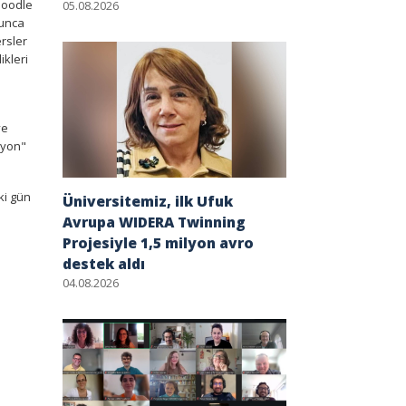
 Moodle
05.08.2026
yunca
ersler
ikleri
ve
syon"
ki gün
Üniversitemiz, ilk Ufuk
Avrupa WIDERA Twinning
Projesiyle 1,5 milyon avro
destek aldı
04.08.2026