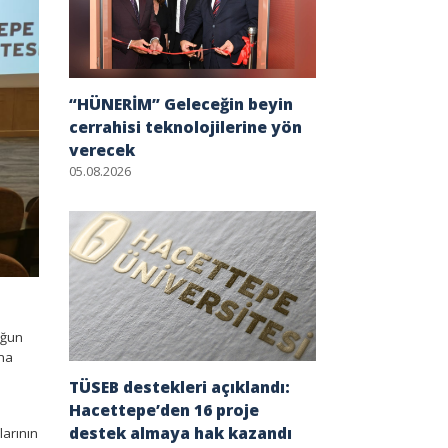
“HÜNERİM” Geleceğin beyin
cerrahisi teknolojilerine yön
verecek
05.08.2026
oğun
ına
TÜSEB destekleri açıklandı:
Hacettepe’den 16 proje
destek almaya hak kazandı
larının