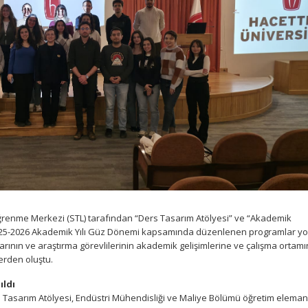
ğrenme Merkezi (STL) tarafından “Ders Tasarım Atölyesi” ve “Akademik
025-2026 Akademik Yılı Güz Dönemi kapsamında düzenlenen programlar y
larının ve araştırma görevlilerinin akademik gelişimlerine ve çalışma ortam
erden oluştu.
ıldı
 Tasarım Atölyesi, Endüstri Mühendisliği ve Maliye Bölümü öğretim eleman