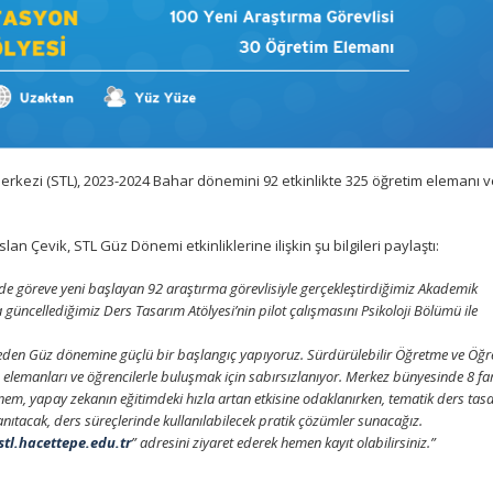
kezi (STL), 2023-2024 Bahar dönemini 92 etkinlikte 325 öğretim elemanı v
n Çevik, STL Güz Dönemi etkinliklerine ilişkin şu bilgileri paylaştı:
zde göreve yeni başlayan 92 araştırma görevlisiyle gerçekleştirdiğimiz Akademik
 güncellediğimiz Ders Tasarım Atölyesi’nin pilot çalışmasını Psikoloji Bölümü ile
meden Güz dönemine güçlü bir başlangıç yapıyoruz. Sürdürülebilir Öğretme ve Öğ
lemanları ve öğrencilerle buluşmak için sabırsızlanıyor. Merkez bünyesinde 8 far
önem, yapay zekanın eğitimdeki hızla artan etkisine odaklanırken, tematik ders tas
tanıtacak, ders süreçlerinde kullanılabilecek pratik çözümler sunacağız.
stl.hacettepe.edu.tr
” adresini ziyaret ederek hemen kayıt olabilirsiniz.”