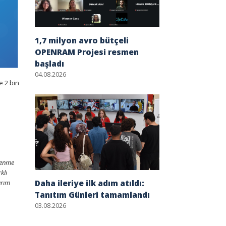
1,7 milyon avro bütçeli
OPENRAM Projesi resmen
başladı
04.08.2026
e 2 bin
renme
klı
Daha ileriye ilk adım atıldı:
arım
Tanıtım Günleri tamamlandı
03.08.2026