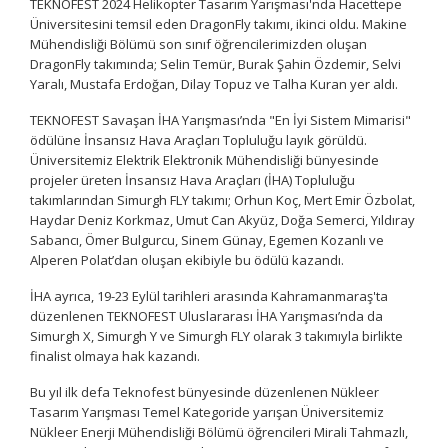
TEKNOFEST 2024 Helikopter Tasarım Yarışması'nda Hacettepe
Üniversitesini temsil eden DragonFly takımı, ikinci oldu. Makine
Mühendisliği Bölümü son sınıf öğrencilerimizden oluşan
DragonFly takımında; Selin Temür, Burak Şahin Özdemir, Selvi
Yaralı, Mustafa Erdoğan, Dilay Topuz ve Talha Kuran yer aldı.
TEKNOFEST Savaşan İHA Yarışması’nda "En İyi Sistem Mimarisi"
ödülüne İnsansız Hava Araçları Topluluğu layık görüldü.
Üniversitemiz Elektrik Elektronik Mühendisliği bünyesinde
projeler üreten İnsansız Hava Araçları (İHA) Topluluğu
takımlarından Simurgh FLY takımı; Orhun Koç, Mert Emir Özbolat,
Haydar Deniz Korkmaz, Umut Can Akyüz, Doğa Semerci, Yıldıray
Sabancı, Ömer Bulgurcu, Sinem Günay, Egemen Kozanlı ve
Alperen Polat’dan oluşan ekibiyle bu ödülü kazandı.
İHA ayrıca, 19-23 Eylül tarihleri arasında Kahramanmaraş'ta
düzenlenen TEKNOFEST Uluslararası İHA Yarışması’nda da
Simurgh X, Simurgh Y ve Simurgh FLY olarak 3 takımıyla birlikte
finalist olmaya hak kazandı.
Bu yıl ilk defa Teknofest bünyesinde düzenlenen Nükleer
Tasarım Yarışması Temel Kategoride yarışan Üniversitemiz
Nükleer Enerji Mühendisliği Bölümü öğrencileri Mirali Tahmazlı,