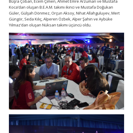
Büşra Çoban, Ecem Çimen, Ahmet Emre Arzuman ve Mustafa
Koca’dan oluşan B.E.A.M. takımı ikinci ve Mustafa Doğukan
Güler, Gülşah Dönmez, Orçun Aksoy, Nihat Allahguluyev, Mert
Güngör, Seda Kılıç, Alperen Özbek, Alper Şahin ve Aybüke
Yılmaz’dan oluşan Nüksan takımı üçüncü oldu.