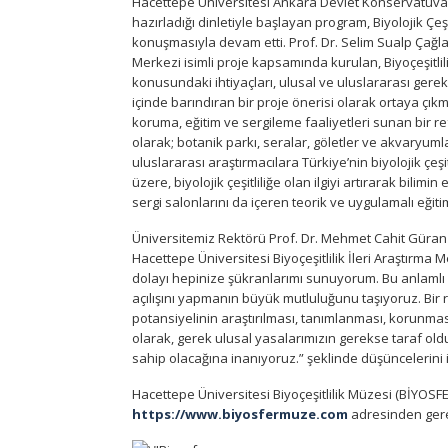
Hacettepe Üniversitesi Ankara Devlet Konservatuvarı,
hazırladığı dinletiyle başlayan program, Biyolojik Çeş
konuşmasıyla devam etti. Prof. Dr. Selim Sualp Çağlar
Merkezi isimli proje kapsamında kurulan, Biyoçeşitlili
konusundaki ihtiyaçları, ulusal ve uluslararası ger
içinde barındıran bir proje önerisi olarak ortaya çıkmış
koruma, eğitim ve sergileme faaliyetleri sunan bir 
olarak; botanik parkı, seralar, göletler ve akvaryum
uluslararası araştırmacılara Türkiye’nin biyolojik çeşi
üzere, biyolojik çeşitliliğe olan ilgiyi artırarak bil
sergi salonlarını da içeren teorik ve uygulamalı eğ
Üniversitemiz Rektörü Prof. Dr. Mehmet Cahit Güran
Hacettepe Üniversitesi Biyoçeşitlilik İleri Araştırma 
dolayı hepinize şükranlarımı sunuyorum. Bu anlamlı gü
açılışını yapmanın büyük mutluluğunu taşıyoruz. Bir r
potansiyelinin araştırılması, tanımlanması, korunma
olarak, gerek ulusal yasalarımızın gerekse taraf old
sahip olacağına inanıyoruz.” şeklinde düşüncelerin
Hacettepe Üniversitesi Biyoçeşitlilik Müzesi (BİYOSF
https://www.biyosfermuze.com
adresinden gerekl