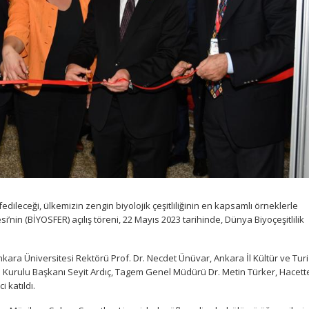
dileceği, ülkemizin zengin biyolojik çeşitliliğinin en kapsamlı örneklerle
’nin (BİYOSFER) açılış töreni, 22 Mayıs 2023 tarihinde, Dünya Biyoçeşitlilik
kara Üniversitesi Rektörü Prof. Dr. Necdet Ünüvar, Ankara İl Kültür ve Tur
 Kurulu Başkanı Seyit Ardıç, Tagem Genel Müdürü Dr. Metin Türker, Hacet
 katıldı.