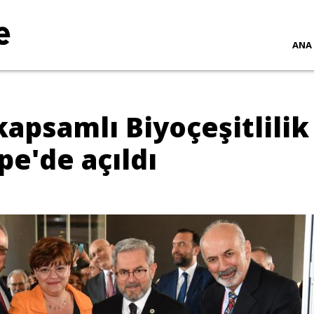
ANA
kapsamlı Biyoçeşitlilik
e'de açıldı