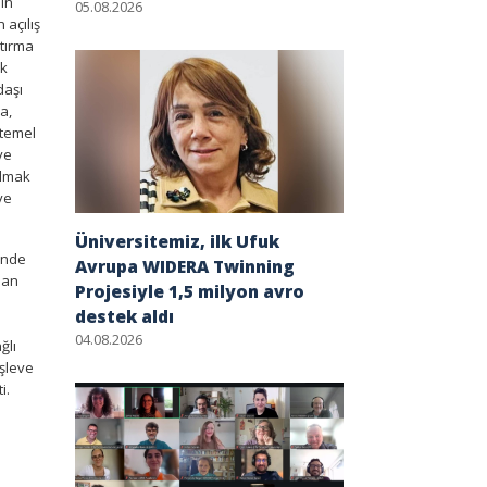
in
05.08.2026
 açılış
ştırma
ik
daşı
a,
 temel
ve
olmak
ve
Üniversitemiz, ilk Ufuk
ünde
Avrupa WIDERA Twinning
dan
Projesiyle 1,5 milyon avro
destek aldı
04.08.2026
ğlı
işleve
i.