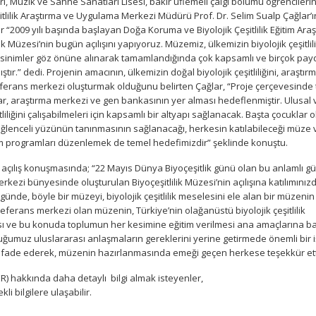
 Müzik ve Sahne Sanatları Lisesi, bakır üflemeli çalgı bölümü öğrencilerin
itlilik Araştırma ve Uygulama Merkezi Müdürü Prof. Dr. Selim Sualp Çağlar’ın
 “2009 yılı başında başlayan Doğa Koruma ve Biyolojik Çeşitlilik Eğitim Ara
k Müzesi’nin bugün açılışını yapıyoruz. Müzemiz, ülkemizin biyolojik çeşitlil
eksinimler göz önüne alınarak tamamlandığında çok kapsamlı ve birçok pay
tır.” dedi. Projenin amacının, ülkemizin doğal biyolojik çeşitliliğini, araştırm
referans merkezi oluşturmak olduğunu belirten Çağlar, “Proje çerçevesinde
lar, araştırma merkezi ve gen bankasının yer alması hedeflenmiştir. Ulusal 
tliliğini çalışabilmeleri için kapsamlı bir altyapı sağlanacak. Başta çocuklar 
imin eğlenceli yüzünün tanınmasının sağlanacağı, herkesin katılabileceği müze 
itim programları düzenlemek de temel hedefimizdir” şeklinde konuştu.
 açılış konuşmasında; “22 Mayıs Dünya Biyoçeşitlik günü olan bu anlamlı g
Merkezi bünyesinde oluşturulan Biyoçeşitlilik Müzesi’nin açılışına katılımınız
nde, böyle bir müzeyi, biyolojik çeşitlilik meselesini ele alan bir müzenin
eferans merkezi olan müzenin, Türkiye’nin olağanüstü biyolojik çeşitlilik
sı ve bu konuda toplumun her kesimine eğitim verilmesi ana amaçlarına ba
uğumuz uluslararası anlaşmaların gereklerini yerine getirmede önemli bir 
i ifade ederek, müzenin hazırlanmasında emeği geçen herkese teşekkür ett
ER) hakkında daha detaylı bilgi almak isteyenler,
i bilgilere ulaşabilir.