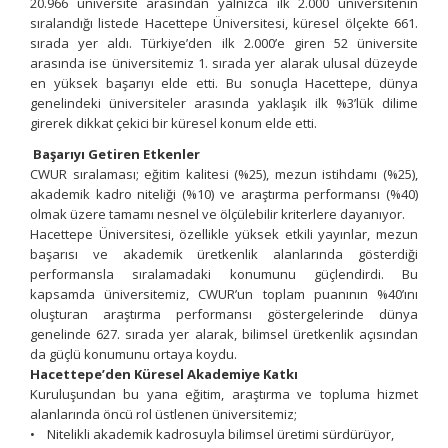
20.966 üniversite arasından yalnızca ilk 2.000 üniversitenin
sıralandığı listede Hacettepe Üniversitesi, küresel ölçekte 661.
sırada yer aldı. Türkiye’den ilk 2.000’e giren 52 üniversite
arasında ise üniversitemiz 1. sırada yer alarak ulusal düzeyde
en yüksek başarıyı elde etti. Bu sonuçla Hacettepe, dünya
genelindeki üniversiteler arasında yaklaşık ilk %3’lük dilime
girerek dikkat çekici bir küresel konum elde etti.
Başarıyı Getiren Etkenler
CWUR sıralaması; eğitim kalitesi (%25), mezun istihdamı (%25),
akademik kadro niteliği (%10) ve araştırma performansı (%40)
olmak üzere tamamı nesnel ve ölçülebilir kriterlere dayanıyor.
Hacettepe Üniversitesi, özellikle yüksek etkili yayınlar, mezun
başarısı ve akademik üretkenlik alanlarında gösterdiği
performansla sıralamadaki konumunu güçlendirdi. Bu
kapsamda üniversitemiz, CWUR’un toplam puanının %40’ını
oluşturan araştırma performansı göstergelerinde dünya
genelinde 627. sırada yer alarak, bilimsel üretkenlik açısından
da güçlü konumunu ortaya koydu.
Hacettepe’den Küresel Akademiye Katkı
Kuruluşundan bu yana eğitim, araştırma ve topluma hizmet
alanlarında öncü rol üstlenen üniversitemiz;
• Nitelikli akademik kadrosuyla bilimsel üretimi sürdürüyor,