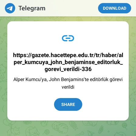
DOWNLOAD
https://gazete.hacettepe.edu.tr/tr/haber/al
per_kumcuya_john_benjaminse_editorluk_
gorevi_verildi-336
Alper Kumcu'ya, John Benjamins'te editörlük görevi
verildi
SHARE