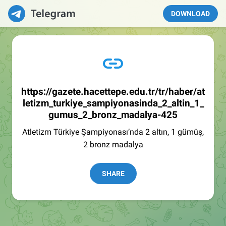
DOWNLOAD
https://gazete.hacettepe.edu.tr/tr/haber/at
letizm_turkiye_sampiyonasinda_2_altin_1_
gumus_2_bronz_madalya-425
Atletizm Türkiye Şampiyonası’nda 2 altın, 1 gümüş,
2 bronz madalya
SHARE