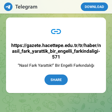
DOWNLOAD
https://gazete.hacettepe.edu.tr/tr/haber/n
asil_fark_yarattik_bir_engelli_farkindaligi-
571
“Nasıl Fark Yarattık!” Bir Engelli Farkındalığı
SHARE