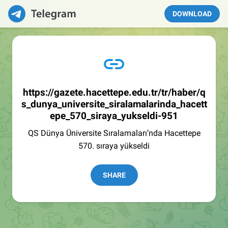
DOWNLOAD
https://gazete.hacettepe.edu.tr/tr/haber/q
s_dunya_universite_siralamalarinda_hacett
epe_570_siraya_yukseldi-951
QS Dünya Üniversite Sıralamaları’nda Hacettepe
570. sıraya yükseldi
SHARE