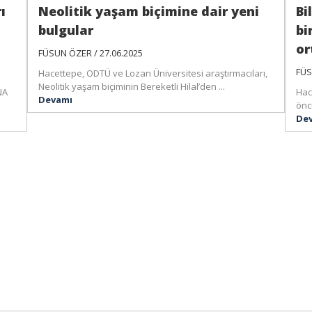
ı
Neolitik yaşam biçimine dair yeni
Bi
bulgular
bi
or
FÜSUN ÖZER / 27.06.2025
FÜS
Hacettepe, ODTÜ ve Lozan Üniversitesi araştırmacıları,
Neolitik yaşam biçiminin Bereketli Hilal’den ...
NA
Hac
Devamı
önc
De