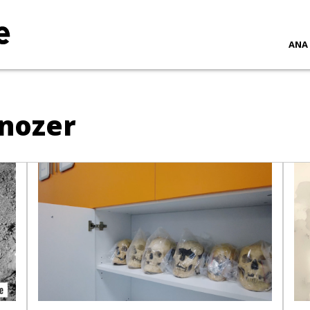
ANA
unozer