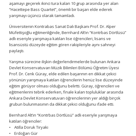
aşamayı geçerek ikinci tura kalan 10 grup arasında yer alan
“Hacettepe Bass Quartet”, önemli bir başarı elde ederek
yarışmayı üçüncü olarak tamamladı.
Üniversitenin Kontrabas Sanat Dalı Başkanı Prof. Dr. Alper
Müfettişoğlu eğitmenliğinde, Bernhard Alt’ın “Kontrbas Dörtlüsü”
adlı eseriyle yarışmaya katılan lise öğrencileri, lisans ve
lisansüstü düzeyde eğitim gören rakipleriyle aynı sahneyi
paylaştı.
Yarışma sürecine ilişkin değerlendirmelerde bulunan Ankara
Devlet Konservatuvarı Müzik Bilimleri Bölümü Öğretim Üyesi
Prof. Dr. Cenk Güray, elde edilen başarının en dikkat çekici
yönünün yarışmaya katılan öğrencilerin henüz lise düzeyinde
eğitim görüyor olması olduğunu belirtti. Güray, öğrencileri ve
eğitmenlerini tebrik ederken, finale kalan topluluklar arasında
Ankara Devlet Konservatuvarı öğrencilerinin yer aldığı birçok
grubun bulunmasının da dikkat çekici olduğunu ifade etti.
Bernhard Alt’ın “Kontrbas Dörtlüsü” adlı eseriyle yarışmaya
katılan öğrenciler:
• Atilla Doruk Tiryaki
• Erdoğan Gür