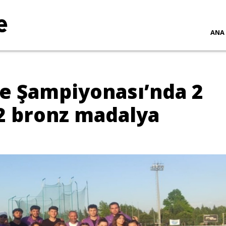
ANA
ye Şampiyonası’nda 2
 2 bronz madalya