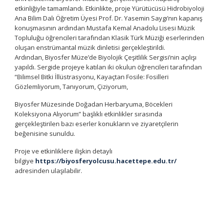
etkinliğiyle tamamlandı. Etkinlikte, proje Yürütücüsü Hidrobiyoloji
Ana Bilim Dalı Öğretim Üyesi Prof. Dr. Yasemin Saygı’nın kapanış
konuşmasının ardından Mustafa Kemal Anadolu Lisesi Müzik
Topluluğu öğrencileri tarafından Klasik Türk Müziği eserlerinden
oluşan enstrümantal müzik dinletisi gerçekleştirildi.
Ardından, Biyosfer Müze’de Biyolojik Çeşitlilik Sergisi’nin açılışı
yapıldı. Sergide projeye katılan iki okulun öğrencileri tarafından
“Bilimsel Bitki İllüstrasyonu, Kayaçtan Fosile: Fosilleri
Gözlemliyorum, Tanıyorum, Çiziyorum,
Biyosfer Müzesinde Doğadan Herbaryuma, Böcekleri
Koleksiyona Alıyorum” başlıklı etkinlikler sırasında
gerçekleştirilen bazı eserler konukların ve ziyaretçilerin
beğenisine sunuldu.
Proje ve etkinliklere ilişkin detaylı
bilgiye
https://biyosferyolcusu.hacettepe.edu.tr/
adresinden ulaşılabilir.