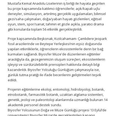
Mustafa Kemal Anadolu Liselerinin iş birliği ile hayata geçirilen
bu proje kapsamında katılımcı öğrencilerle; açık/kapalı uçlu
deneyler, simülasyon, artırılmış gerçeklik uygulamaları, bilimsel
gezi/saha çalışmaları, doğa/yaban hayatı gözlemleri, eğitsel
oyun, stem, spor/sanat, tahmin et gözle açıkla, yaratıcı drama
gibi konularda toplam 56 etkinlik gerçekleştirildi.
Proje kapsamında Beşkonak, Kızılcahamam- Çamlıdere Jeopark
fosil arazilerinde ve Beytepe Yerleşkesi’nin eşsiz doğasında
yapılan etkinliklerle, öğrencilerin ekosistemlerle derin bir bağ
kurmaları sağlandı. Biyosfer Müze'de düzenlenen eğitimler
aracılığıyla da, gezegenimizin oluşum süreçleri, ekosistemlerin
işleyişi ve sürdürülebilirlik prensipleri hakkında detaylı bilgi
kazandırıldı. Biyosfer Yolculuğu Günlüğüm çalışmasıyla ise,
günlük tutma pratiği ile ifade becerilerini geliştirmeleri teşvik
edildi.
Projenin eğitimlerine ekoloji, entomoloji, hidrobiyoloji, botanik,
etnobotanik, farmasötik botanik, uzaktan algılama sistemleri,
genetik, jeoloji ve paleontoloji alanlarında uzmanlığı bulunan 14
akademik personel destek sundu.
Biyosfer Yolcusunun Doğa ve Müze Günlüğü projesi 13 Eylül’de
üniversitemiz Biyosfer Müze’de gerçekleştirilen kapanış