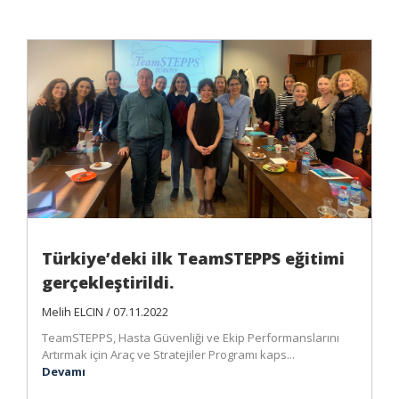
Türkiye’deki ilk TeamSTEPPS eğitimi
gerçekleştirildi.
Melih ELCIN / 07.11.2022
TeamSTEPPS, Hasta Güvenliği ve Ekip Performanslarını
Artırmak için Araç ve Stratejiler Programı kaps...
Devamı