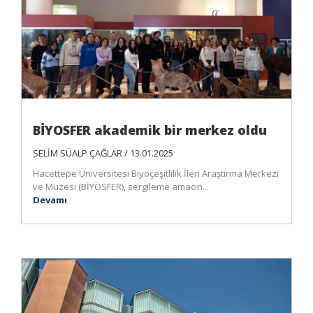
BİYOSFER akademik bir merkez oldu
SELİM SÜALP ÇAĞLAR / 13.01.2025
Hacettepe Üniversitesi Biyoçeşitlilik İleri Araştırma Merkezi
ve Müzesi (BİYOSFER), sergileme amacın...
Devamı