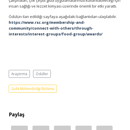
çalışmaları, çok çeşitli gıda uygulamalarında kullanılabileceği için
insan sağlığı ve lezzet kimyası üzerinde önemli bir etki yarattı.
Ödülün ilan edildiği sayfaya aşağıdaki bağlantıdan ulaşılabilir.
https://www.rsc.org/membership-and-
community/connect-with-others/through-
interests/interest-groups/food-group/awards/
Araştırma
Ödüller
Gıda Mühendisliği Bölümü
Paylaş