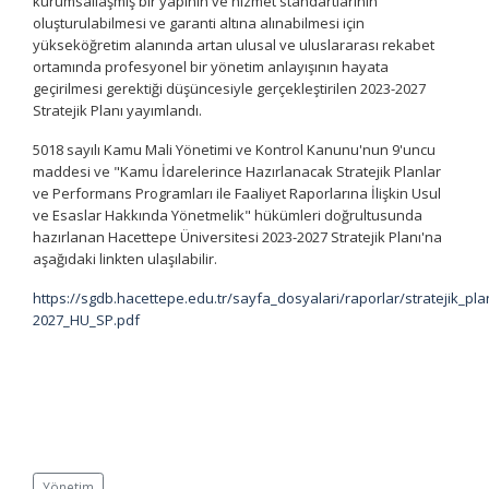
kurumsallaşmış bir yapının ve hizmet standartlarının
oluşturulabilmesi ve garanti altına alınabilmesi için
yükseköğretim alanında artan ulusal ve uluslararası rekabet
ortamında profesyonel bir yönetim anlayışının hayata
geçirilmesi gerektiği düşüncesiyle gerçekleştirilen 2023-2027
Stratejik Planı yayımlandı.
5018 sayılı Kamu Mali Yönetimi ve Kontrol Kanunu'nun 9'uncu
maddesi ve "Kamu İdarelerince Hazırlanacak Stratejik Planlar
ve Performans Programları ile Faaliyet Raporlarına İlişkin Usul
ve Esaslar Hakkında Yönetmelik" hükümleri doğrultusunda
hazırlanan Hacettepe Üniversitesi 2023-2027 Stratejik Planı'na
aşağıdaki linkten ulaşılabilir.
https://sgdb.hacettepe.edu.tr/sayfa_dosyalari/raporlar/stratejik_pla
2027_HU_SP.pdf
Yönetim