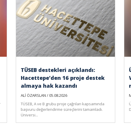
TÜSEB destekleri açıklandı:
Hacettepe’den 16 proje destek
almaya hak kazandı
ALİ ÖZARSLAN / 05.08.2026
M
r
TÜSEB, A ve B grubu proje çağrıları kapsamında
Ü
başvuru değerlendirme süreçlerini tamamladı.
D
Üniversi...