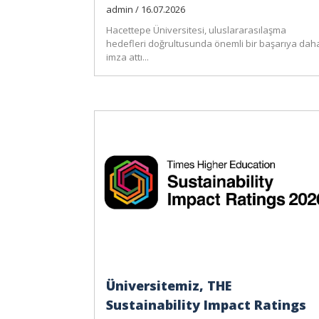
admin / 16.07.2026
Hacettepe Üniversitesi, uluslararasılaşma
hedefleri doğrultusunda önemli bir başarıya dah
imza attı...
Üniversitemiz, THE
Sustainability Impact Ratings