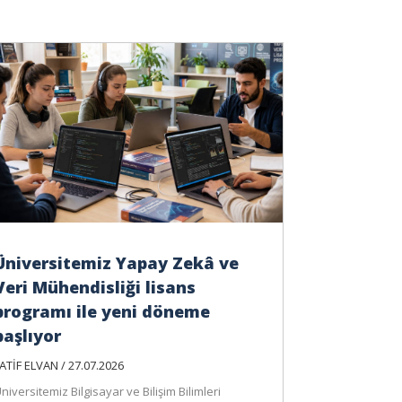
Üniversitemiz Yapay Zekâ ve
Veri Mühendisliği lisans
programı ile yeni döneme
başlıyor
ATİF ELVAN / 27.07.2026
niversitemiz Bilgisayar ve Bilişim Bilimleri