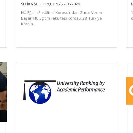
ŞEFİKA ŞULE ERÇETİN / 22.06.2026
M
HÜ Eğitim Fakültesi Korosu’ndan Gurur Veren
1
Başarı HÜ Eğitim Fakültesi Korosu, 28. Türkiye
o
Korola...