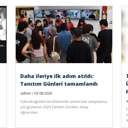
Daha ileriye ilk adım atıldı:
Tanıtım Günleri tamamlandı
admin / 03.08.2026
a
Yükseköğretim tercihlerinde üniversite adaylarına
yol gösteren 2026 Tanıtım Günleri, Aday
T
öğrenciler...
s
a