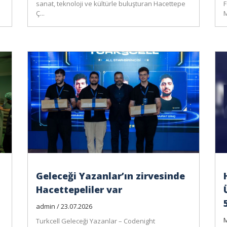
sanat, teknoloji ve kültürle buluşturan Hacettepe
F
Ç...
M
Geleceği Yazanlar’ın zirvesinde
Hacettepeliler var
admin / 23.07.2026
M
Turkcell Geleceği Yazanlar – Codenight