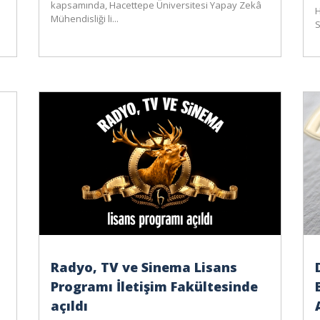
kapsamında, Hacettepe Üniversitesi Yapay Zekâ
H
Mühendisliği li...
S
Radyo, TV ve Sinema Lisans
Programı İletişim Fakültesinde
açıldı