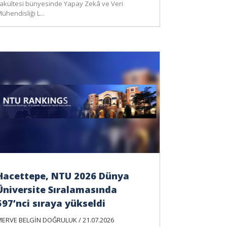
akültesi bünyesinde Yapay Zekâ ve Veri
ühendisliği L...
Hacettepe, NTU 2026 Dünya
Üniversite Sıralamasında
597’nci sıraya yükseldi
ERVE BELGİN DOĞRULUK / 21.07.2026