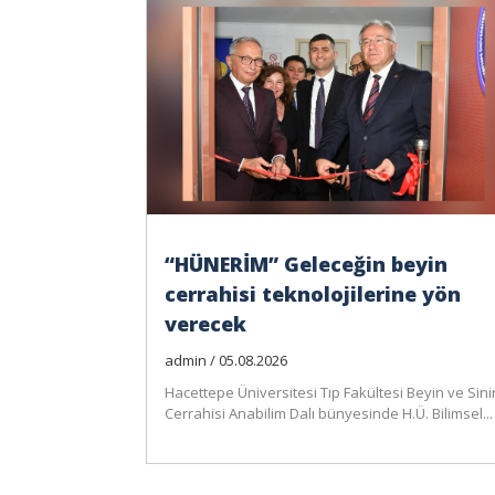
“HÜNERİM” Geleceğin beyin
cerrahisi teknolojilerine yön
verecek
admin / 05.08.2026
Hacettepe Üniversitesi Tıp Fakültesi Beyin ve Sini
Cerrahisi Anabilim Dalı bünyesinde H.Ü. Bilimsel...